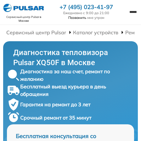
+7 (495) 023-41-97
Ежедневно с 9:00 до 21:00
Сервисный центр Pulsar
в
Позвонить
мне утром
Москве
Сервисный центр Pulsar
Каталог устройств
Ремон
Диагностика тепловизора
Pulsar XQ50F в Москве
Диагностика за наш счет, ремонт по
желанию
Бесплатный выезд курьера в день
обращения
Гарантия на ремонт до 3 лет
Срочный ремонт от 35 минут
Бесплатная консультация со