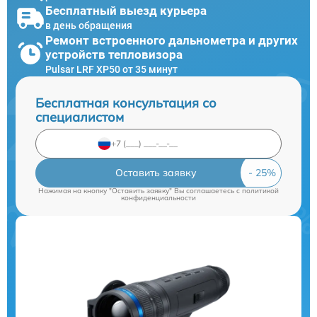
Бесплатный выезд курьера
в день обращения
Ремонт встроенного дальнометра и других
устройств тепловизора
Pulsar LRF XP50 от 35 минут
Бесплатная консультация со
специалистом
Оставить заявку
Нажимая на кнопку "Оставить заявку" Вы соглашаетесь c
политикой
конфиденциальности