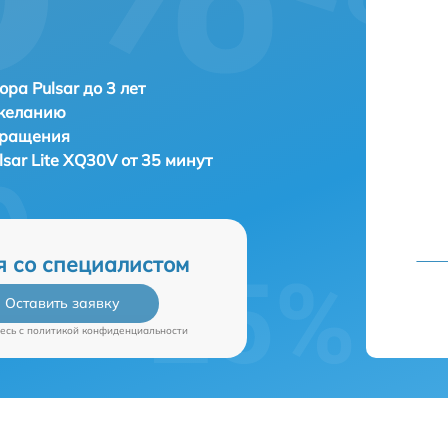
ора Pulsar до 3 лет
 желанию
бращения
lsar Lite XQ30V от 35 минут
я со специалистом
Оставить заявку
есь c
политикой конфиденциальности