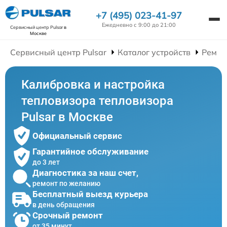
+7 (495) 023-41-97
Ежедневно с 9:00 до 21:00
Сервисный центр Pulsar
в
Москве
Сервисный центр Pulsar
Каталог устройств
Ремон
Калибровка и настройка
тепловизора тепловизора
Pulsar в Москве
Официальный сервис
Гарантийное обслуживание
до 3 лет
Диагностика за наш счет,
ремонт по желанию
Бесплатный выезд курьера
в день обращения
Срочный ремонт
от 35 минут