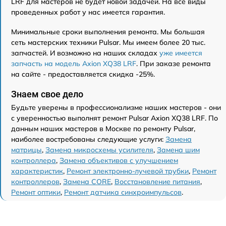
LRF для мастеров не будет новой задачей. На все виды
проведенных работ у нас имеется гарантия.
Минимальные сроки выполнения ремонта. Мы большая
сеть мастерских техники Pulsar. Мы имеем более 20 тыс.
запчастей. И возможно на наших складах
уже имеется
запчасть на модель Axion XQ38 LRF
. При заказе ремонта
на сайте - предоставляется скидка -25%.
Знаем свое дело
Будьте уверены в профессионализме наших мастеров - они
с уверенностью выполнят ремонт Pulsar Axion XQ38 LRF. По
данным наших мастеров в Москве по ремонту Pulsar,
наиболее востребованы следующие услуги:
Замена
матрицы
,
Замена микросхемы усилителя
,
Замена шим
контроллера
,
Замена объективов с улучшением
характеристик
,
Ремонт электронно-лучевой трубки
,
Ремонт
контроллеров
,
Замена CORE
,
Восстановление питания
,
Ремонт оптики
,
Ремонт датчика синхроимпульсов
.