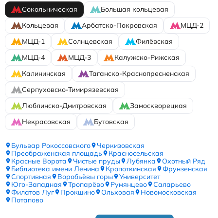
Сокольническая
Большая кольцевая
Кольцевая
Арбатско-Покровская
МЦД-2
МЦД-1
Солнцевская
Филёвская
МЦД-4
МЦД-3
Калужско-Рижская
Калининская
Таганско-Краснопресненская
Серпуховско-Тимирязевская
Люблинско-Дмитровская
Замоскворецкая
Некрасовская
Бутовская
Бульвар Рокоссовского
Черкизовская
Преображенская площадь
Красносельская
Красные Ворота
Чистые пруды
Лубянка
Охотный Ряд
Библиотека имени Ленина
Кропоткинская
Фрунзенская
Спортивная
Воробьёвы горы
Университет
Юго-Западная
Тропарёво
Румянцево
Саларьево
Филатов Луг
Прокшино
Ольховая
Новомосковская
Потапово