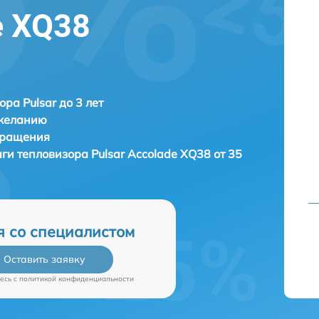
e XQ38
ора Pulsar до 3 лет
 желанию
бращения
аги тепловизора
Pulsar Accolade XQ38 от 35
я со специалистом
Оставить заявку
есь c
политикой конфиденциальности