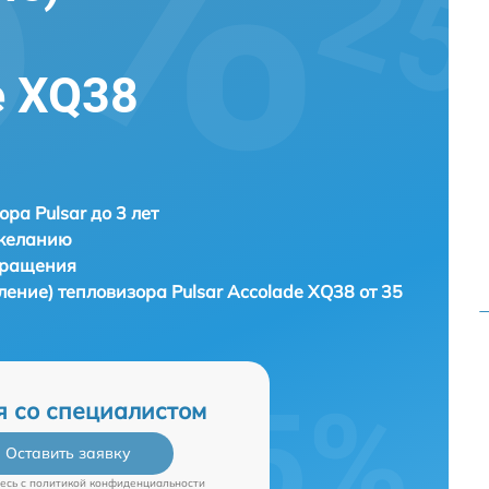
e XQ38
ора Pulsar до 3 лет
 желанию
бращения
ление) тепловизора
Pulsar Accolade XQ38 от 35
я со специалистом
Оставить заявку
есь c
политикой конфиденциальности