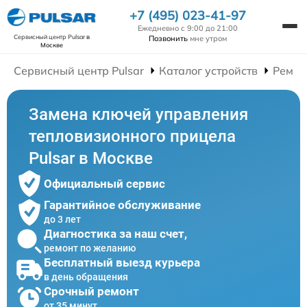
+7 (495) 023-41-97
Ежедневно с 9:00 до 21:00
Сервисный центр Pulsar
в
Позвонить
мне утром
Москве
Сервисный центр Pulsar
Каталог устройств
Ремон
Замена ключей управления
тепловизионного прицела
Pulsar в Москве
Официальный сервис
Гарантийное обслуживание
до 3 лет
Диагностика за наш счет,
ремонт по желанию
Бесплатный выезд курьера
в день обращения
Срочный ремонт
от 35 минут