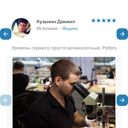
Наши мастера
Кузьмин Даниил
Источник –
Яндекс
Уровень сервиса просто великолепный. Работы вып