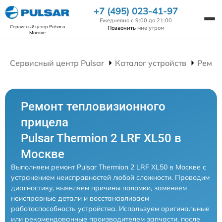
+7 (495) 023-41-97
Ежедневно с 9:00 до 21:00
Сервисный центр Pulsar
в
Позвонить
мне утром
Москве
Сервисный центр Pulsar
Каталог устройств
Ремон
Ремонт тепловизионного
прицела
Pulsar Thermion 2 LRF XL50 в
Москве
Выполняем ремонт Pulsar Thermion 2 LRF XL50 в Москве с
устранением неисправностей любой сложности. Проводим
диагностику, выявляем причины поломки, заменяем
неисправные детали и восстанавливаем
работоспособность устройства. Используем оригинальные
или рекомендованные производителем запчасти, после