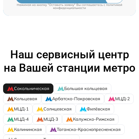
Нажимая на кнопку "Оставить заявку" Вы соглашаетесь c
политикой
конфиденциальности
Наш сервисный центр
на Вашей станции метро
Сокольническая
Большая кольцевая
Кольцевая
Арбатско-Покровская
МЦД-2
МЦД-1
Солнцевская
Филёвская
МЦД-4
МЦД-3
Калужско-Рижская
Калининская
Таганско-Краснопресненская