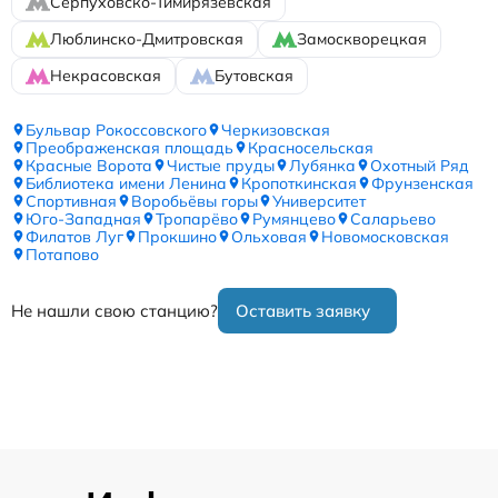
Серпуховско-Тимирязевская
Люблинско-Дмитровская
Замоскворецкая
Некрасовская
Бутовская
Бульвар Рокоссовского
Черкизовская
Преображенская площадь
Красносельская
Красные Ворота
Чистые пруды
Лубянка
Охотный Ряд
Библиотека имени Ленина
Кропоткинская
Фрунзенская
Спортивная
Воробьёвы горы
Университет
Юго-Западная
Тропарёво
Румянцево
Саларьево
Филатов Луг
Прокшино
Ольховая
Новомосковская
Потапово
Не нашли свою станцию?
Оставить заявку