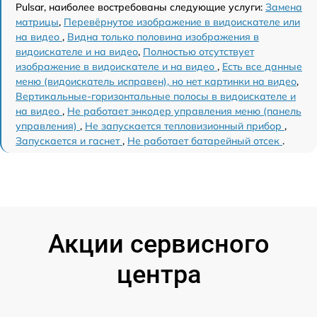
Pulsar, наиболее востребованы следующие услуги:
Замена
матрицы
,
Перевёрнутое изображение в видоискателе или
на видео
,
Видна только половина изображения в
видоискателе и на видео
,
Полностью отсутствует
изображение в видоискателе и на видео
,
Есть все данные
меню (видоискатель исправен), но нет картинки на видео
,
Вертикальные-горизонтальные полосы в видоискателе и
на видео
,
Не работает энкодер управления меню (панель
управления)
,
Не запускается тепловизионный прибор
,
Запускается и гаснет
,
Не работает батарейный отсек
.
Акции сервисного
центра