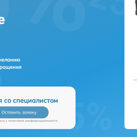
е
 желанию
бращения
я со специалистом
Оставить заявку
есь c
политикой конфиденциальности