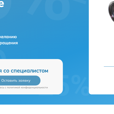
е
 желанию
бращения
я со специалистом
Оставить заявку
есь c
политикой конфиденциальности