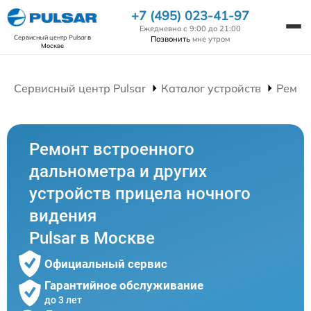
+7 (495) 023-41-97
Ежедневно с 9:00 до 21:00
Сервисный центр Pulsar
в
Позвонить
мне утром
Москве
Сервисный центр Pulsar
Каталог устройств
Ремон
Ремонт встроенного
дальнометра и других
устройств прицела ночного
видения
Pulsar в Москве
Официальный сервис
Гарантийное обслуживание
до 3 лет