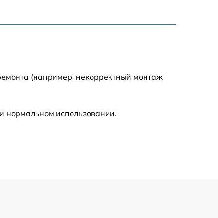
1550 р
750 р
750 р
 ремонта (например, некорректный монтаж
590 р
ри нормальном использовании.
1000 р
590 р
650 р
590 р