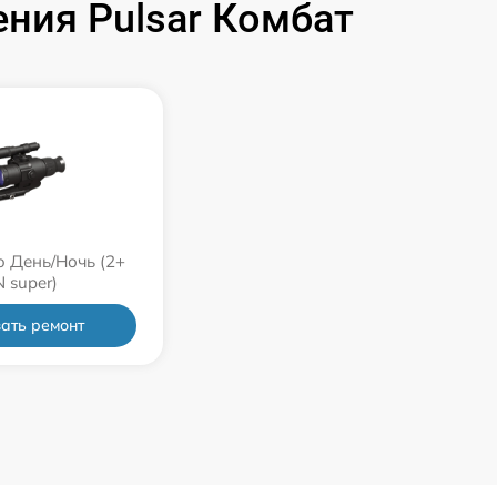
ния Pulsar Комбат
1250 р
750 р
450 р
750 р
ro День/Ночь (2+
 super)
650 р
ать ремонт
650 р
590 р
450 р