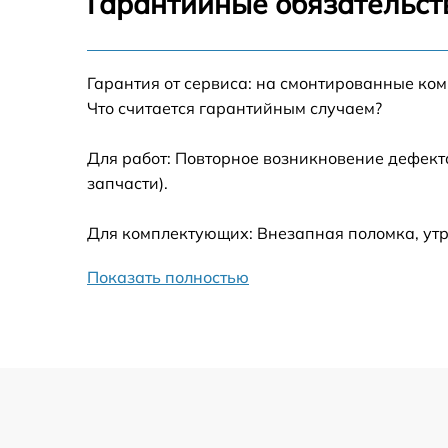
Гарантийные обязательст
Ремонт датчика синхроимпульсов
Гарантия от сервиса: на смонтированные ко
Калибровка и настройка тепловизора
Что считается гарантийным случаем?
Ремонт встроенного дальнометра и
Для работ: Повторное возникновение дефект
других устройств
запчасти).
Замена ключей управления
Для комплектующих: Внезапная поломка, ут
Ремонт цепи питания
Показать полностью
Замена USB порта
Замена процессора
Замена аккумулятора