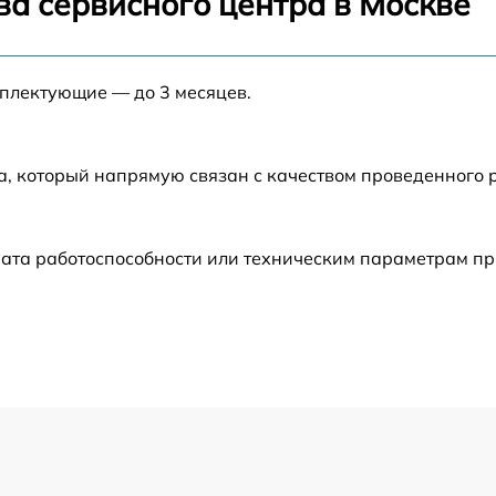
ва сервисного центра в Москве
от 60 мин
мплектующие — до 3 месяцев.
от 60 мин
от 60 мин
а, который напрямую связан с качеством проведенного
от 60 мин
рата работоспособности или техническим параметрам п
от 60 мин
от 60 мин
от 60 мин
от 60 мин