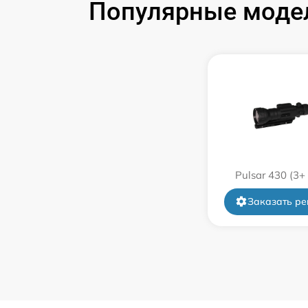
Популярные модел
Замена корпуса
Замена дисплея (экрана)
Прошивка (Обновление ПО)
Ремонт платы управления
(восстановление)
Pulsar 430 (3+
Восстановление после попадания влаги
Заказать ре
Ремонт Wi-Fi
Ремонт разъема
Ремонт капиллярной трубки