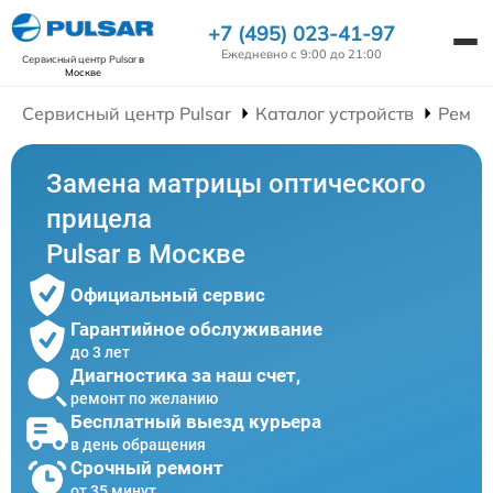
+7 (495) 023-41-97
Ежедневно с 9:00 до 21:00
Сервисный центр Pulsar
в
Москве
Сервисный центр Pulsar
Каталог устройств
Ремон
Замена матрицы оптического
прицела
Pulsar в Москве
Официальный сервис
Гарантийное обслуживание
до 3 лет
Диагностика за наш счет,
ремонт по желанию
Бесплатный выезд курьера
в день обращения
Срочный ремонт
от 35 минут