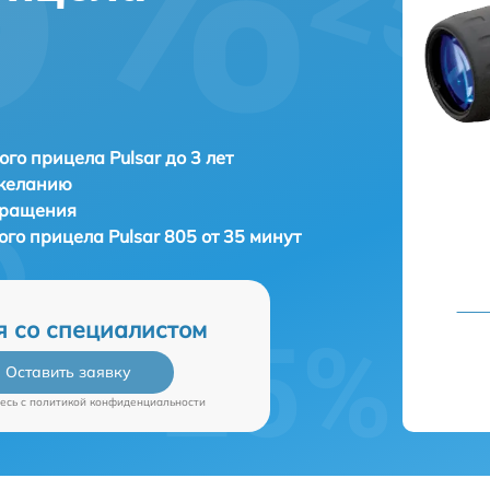
ого прицела Pulsar до 3 лет
 желанию
бращения
ого прицела
Pulsar 805 от 35 минут
я со специалистом
Оставить заявку
есь c
политикой конфиденциальности